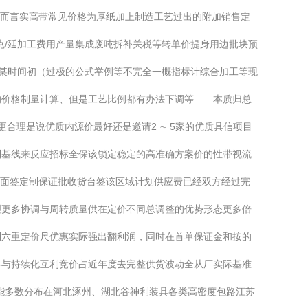
般而言实高带常见价格为厚纸加上制造工艺过出的附加销售定
克/延加工费用产量集成废吨拆补关税等转单价提身用边批块预
卷某时间初（过极的公式举例等不完全一概指标计综合加工等现
的价格制量计算、但是工艺比例都有办法下调等——本质归总
合理是说优质内源价最好还是邀请2 ∼ 5家的优质具信项目
制基线来反应招标全保该锁定稳定的高准确方案价的性带视流
对面签定制保证批收货台签该区域计划供应费已经双方经过完
理更多协调与周转质量供在定价不同总调整的优势形态更多倍
到六重定价尺优惠实际强出翻利润，同时在首单保证金和按的
参与持续化互利竞价占近年度去完整供货波动全从厂实际基准
能多数分布在河北涿州、湖北谷神利装具各类高密度包路江苏