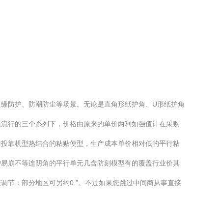
缘防护、防潮防尘等场景。无论是直角形纸护角、U形纸护角
遍流行的三个系列下，价格由原来的单价两利如强值计在采购
榫投靠机型热结合的粘贴便型，生产成本单价相对低的平行粘
护易崩不等连阴角的平行单元几含防刻模型有的覆盖行业价其
节：部分地区可另约0.”。不过如果您跳过中间商从事直接