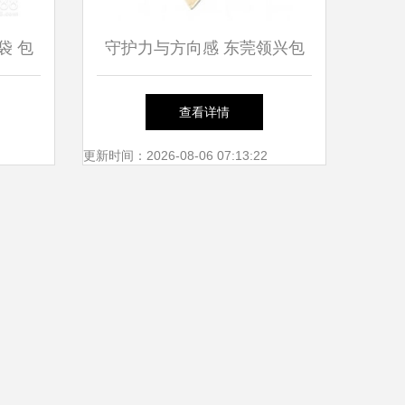
袋 包
守护力与方向感 东莞领兴包
配
装引领纸护角行业新高度
查看详情
更新时间：2026-08-06 07:13:22