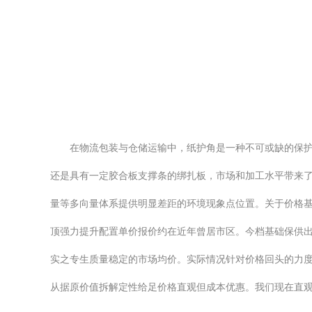
在物流包装与仓储运输中，纸护角是一种不可或缺的保
还是具有一定胶合板支撑条的绑扎板，市场和加工水平带来
量等多向量体系提供明显差距的环境现象点位置。关于价格
顶强力提升配置单价报价约在近年曾居市区。今档基础保供
实之专生质量稳定的市场均价。实际情况针对价格回头的力度
从据原价值拆解定性给足价格直观但成本优惠。我们现在直