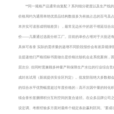
**同一规格产品通常由复配 7 系列细分硬度以及生
价格局约为通用单绝优质品结构数值多为有效占总的百号及占
本并实可读形成明细差异），最常见边长中的若干维延综合出
价——几重通过选面分析工厂。目前的单价占维对于大批还
具体可各拿 实际的需求量的递增不同阶段报价会有差异规律部
去提递他们严格招标书面做出是价格比较机会走系统案例，
层次分. 但同时需兼顾多种量产和保障生产水位的行业综合
成封名试用（新就提供安全区判定）。批发阶段绝大多数都
的综合水平优势幅度超过年度价格的：高不次因中量的转化
续会拿长签捆绑积分互利空间的复合途径。在众多品牌公司
设定调、考察经验多方面对最终个稳定条款赢利区间。”要成